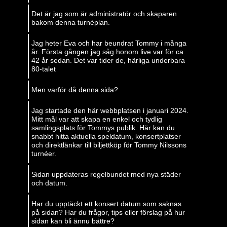
Det är jag som är administratör och skaparen
bakom denna turnéplan.
Jag heter Eva och har beundrat Tommy i många
år. Första gången jag såg honom live var för ca
42 år sedan. Det var tider de, härliga underbara
80-talet
Men varför då denna sida?
Jag startade den här webbplatsen i januari 2024.
Mitt mål var att skapa en enkel och tydlig
samlingsplats för Tommys publik. Här kan du
snabbt hitta aktuella speldatum, konsertplatser
och direktlänkar till biljettköp för ⁠Tommy Nilssons
turnéer.
Sidan uppdateras regelbundet med nya städer
och datum.
Har du upptäckt ett konsert datum som saknas
på sidan? Har du frågor, tips eller förslag på hur
sidan kan bli ännu bättre?