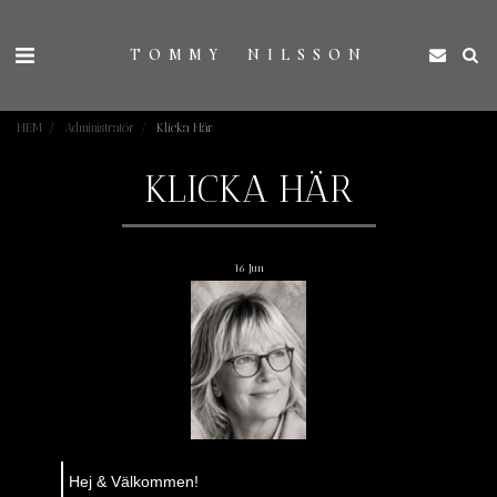
TOMMY NILSSON
HEM
Administratör
Klicka Här
KLICKA HÄR
16
Jun
Hej & Välkommen!